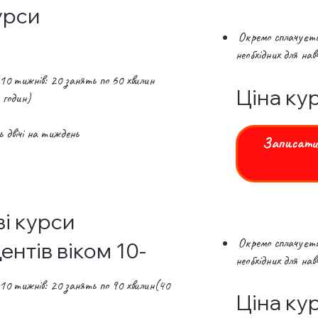
урси
Окремо сплачуєтьс
необхідних для на
10 тижнів: 20 занять по 60 хвилин
Ціна кур
 годин)
двічі на
тиждень
Записатис
ві курси
Окремо сплачуєтьс
ентів віком 10-
необхідних для на
10 тижнів: 20 занять по 90 хвилин(40
Ціна кур