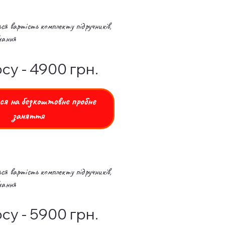
я вартість комплекту підручників,
вчання
су - 4900 грн.
я на безкоштовне пробне
заняття
я вартість комплекту підручників,
вчання
су - 5900 грн.