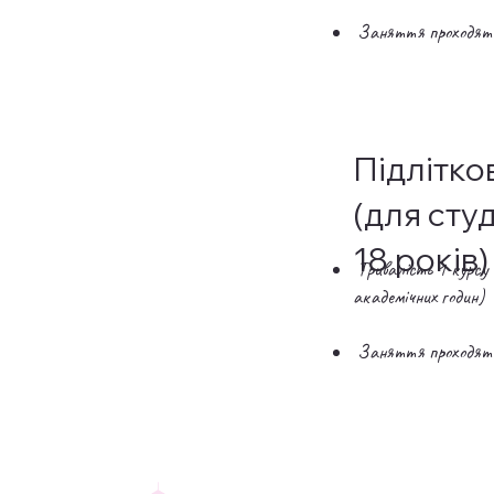
Заняття проходять 
Підлітко
(для студ
18 років)
Тривалість 1 курсу 
академічних годин)
Заняття проходять