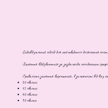
•Індивідуальний підхід для найшвидшого досягнення поста
•Заняття відбуваються за заздалегідь погодженим графі
•Тривалість заняття варіюється, в залежності від віку 
30 хвилин;
45 хвилин;
60 хвилин;
90 хвилин