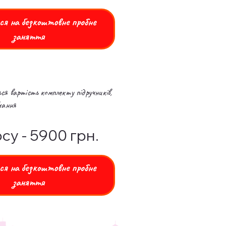
я на безкоштовне пробне
заняття
я вартість комплекту підручників,
вчання
су - 5900 грн.
я на безкоштовне пробне
заняття