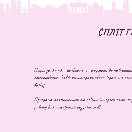
СПЛІТ-
Парні заняття— це ідеальний формат, де навчатися 
ефективніше. Завдяки інтерактивним іграм та пост
бар'єр.
Програма адаптується під спільні інтереси пари, п
роботу для найкращих результатів!