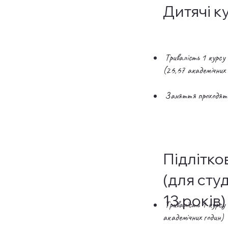
Дитячі к
Тривалість 1 курсу 
(26,67 академічних
Заняття проходять 
Підлітко
(для студ
13 років)
Тривалість 1 курсу 
академічних годин)