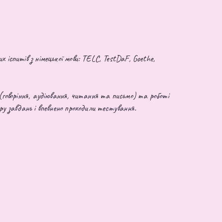
 іспитів з німецької мови: TELC, TestDaF, Goethe,
к(говоріння, аудіювання, читання та письмо) та роботі
ру завдань і впевнено проходили тестування.