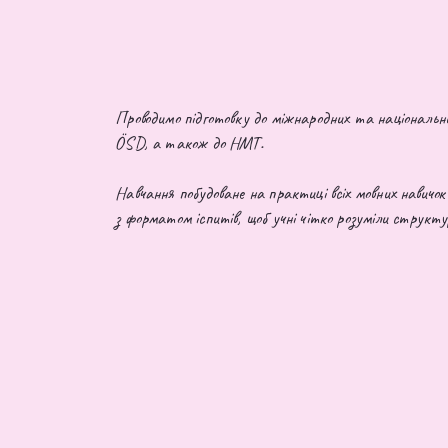
Проводимо підготовку до міжнародних та національних
ÖSD, а також до НМТ.
Навчання побудоване на практиці всіх мовних навичо
з форматом іспитів, щоб учні чітко розуміли структу