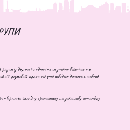
ГРУПИ
разом із другом чи однолітком значно веселіше та
ійній розмовній практиці учні швидше долають мовний
еретворюючи складну граматику на захопливу командну