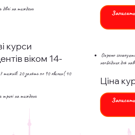
двічі на тиждень
Записатис
ві курси
Окремо сплачуєтьс
ентів віком 14-
необхідних для на
7 тижнів: 20 занять по 90 хвилин( 40
Ціна кур
 тричі на тиждень
Записатис