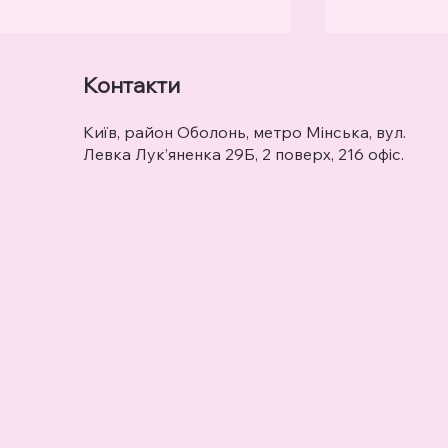
Контакти
Київ, район Оболонь, метро Мінська, вул.
Левка Лук’яненка 29Б, 2 поверх, 216 офіс.
💬Чому ди
🎁Святкова акція 💰|
переходит
DerDieDas
українську