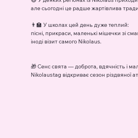
але сьогодні це радше жартівлива тради
👨‍🏫 У школах цей день дуже теплий:
пісні, прикраси, маленькі мішечки зі см
іноді візит самого Nikolaus.
🎁 Сенс свята — доброта, вдячність і ма
Nikolaustag відкриває сезон різдвяної 