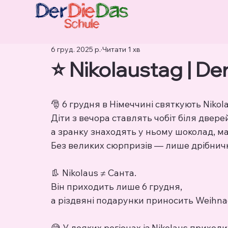
6 груд. 2025 р.
Читати 1 хв
⭐️ Nikolaustag | D
🎅 6 грудня в Німеччині святкують Nikola
Діти з вечора ставлять чобіт біля двер
а зранку знаходять у ньому шоколад, ма
Без великих сюрпризів — лише дрібничк
👢 Nikolaus ≠ Санта.
Він приходить лише 6 грудня,
а різдвяні подарунки приносить Weihna
😅 У деяких регіонах із Nikolaus приход