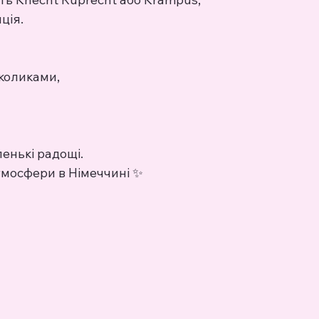
ція.
аколиками,
ленькі радощі.
атмосфери в Німеччині ✨