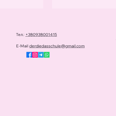
Тел.:
+380938001415
E-Mail
derdiedasschule@gmail.com
тина
🎓 Фестиваль кар’єри на
ь на
ВДНГ | DerDieDas
?| DerDieDas