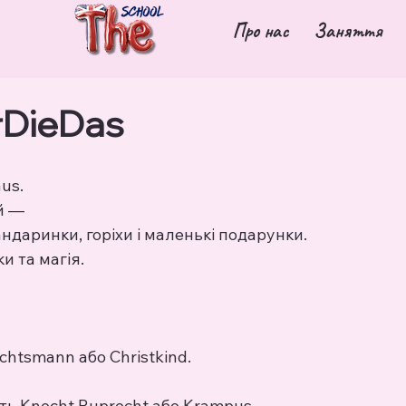
Про нас
Заняття
erDieDas
us.
ей —
ндаринки, горіхи і маленькі подарунки.
и та магія.
chtsmann або Christkind.
ить Knecht Ruprecht або Krampus,